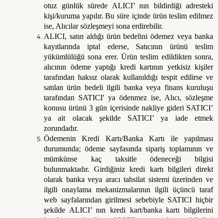
otuz günlük sürede ALICI’ nın bildirdiği adresteki
kişi/kuruma yapılır. Bu süre içinde ürün teslim edilmez
ise, Alıcılar sözleşmeyi sona erdirebilir.
ALICI, satın aldığı ürün bedelini ödemez veya banka
kayıtlarında iptal ederse, Satıcının ürünü teslim
yükümlülüğü sona erer. Ürün teslim edildikten sonra,
alıcının ödeme yaptığı kredi kartının yetkisiz kişiler
tarafından haksız olarak kullanıldığı tespit edilirse ve
satılan ürün bedeli ilgili banka veya finans kuruluşu
tarafından SATICI' ya ödenmez ise, Alıcı, sözleşme
konusu ürünü 3 gün içerisinde nakliye gideri SATICI’
ya ait olacak şekilde SATICI’ ya iade etmek
zorundadır.
Ödemenin Kredi Kartı/Banka Kartı ile yapılması
durumunda; ödeme sayfasında sipariş toplamının ve
mümkünse kaç taksitle ödeneceği bilgisi
bulunmaktadır. Girdiğiniz kredi kartı bilgileri direkt
olarak banka veya aracı tahsilat sistemi üzerinden ve
ilgili onaylama mekanizmalarının ilgili üçüncü taraf
web sayfalarından girilmesi sebebiyle SATICI hiçbir
şekilde ALICI’ nın kredi kart/banka kartı bilgilerini