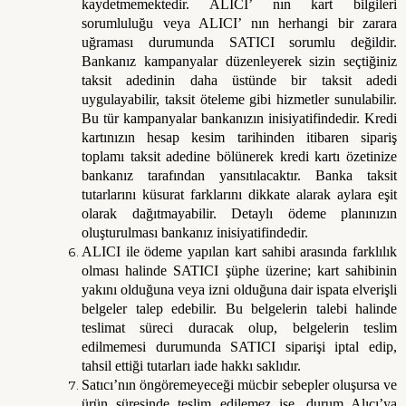
kaydetmemektedir. ALICI’ nın kart bilgileri
sorumluluğu veya ALICI’ nın herhangi bir zarara
uğraması durumunda SATICI sorumlu değildir.
Bankanız kampanyalar düzenleyerek sizin seçtiğiniz
taksit adedinin daha üstünde bir taksit adedi
uygulayabilir, taksit öteleme gibi hizmetler sunulabilir.
Bu tür kampanyalar bankanızın inisiyatifindedir. Kredi
kartınızın hesap kesim tarihinden itibaren sipariş
toplamı taksit adedine bölünerek kredi kartı özetinize
bankanız tarafından yansıtılacaktır. Banka taksit
tutarlarını küsurat farklarını dikkate alarak aylara eşit
olarak dağıtmayabilir. Detaylı ödeme planınızın
oluşturulması bankanız inisiyatifindedir.
ALICI ile ödeme yapılan kart sahibi arasında farklılık
olması halinde SATICI şüphe üzerine; kart sahibinin
yakını olduğuna veya izni olduğuna dair ispata elverişli
belgeler talep edebilir. Bu belgelerin talebi halinde
teslimat süreci duracak olup, belgelerin teslim
edilmemesi durumunda SATICI siparişi iptal edip,
tahsil ettiği tutarları iade hakkı saklıdır.
Satıcı’nın öngöremeyeceği mücbir sebepler oluşursa ve
ürün süresinde teslim edilemez ise, durum Alıcı’ya