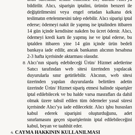
bildirilir. Alıcı, siparişin iptalini, ürünün benzeri ile
değiştirilmesini veya engel ortadan kalkana dek
teslimatın ertelenmesini talep edebilir. Alıcı siparişi iptal
ederse; ödemeyi nakit ile yapmış ise iptalinden itibaren
14 gün içinde kendisine nakden bu ücret ödenir. Alıcı,
ödemeyi kredi kartı ile yapmış ise ve iptal ederse, bu
iptalden itibaren yine 14 gün içinde ürün bedeli
bankaya iade edilir, ancak bankanın alıcının hesabına
2-3 hafta içerisinde aktarması olasıdır.
Alıcı’nın sipariş edebileceği Ürün/ Hizmet adetlerine
Satıcı tarafından web sitesi üzerinden yapılacak
duyurularla sınır getirilebilir. Alıcının, web sitesi
üzerinden yapılan duyurularda belirtilen adetin
üzerinde Ürün/ Hizmet sipariş etmesi halinde siparişler
iptal edilebilecek ve bu halde varsa masrafları da dahil
olmak üzere tahsil edilen tüm ödemeler yasal süresi
içerisinde Alıcı’ya iade edilecektir. Alıcı işbu hususları
kabul ederek siparişini oluşturduğunu, adet
sınırlamasını geçen siparişlerinin iptal edilebileceğini
kabul, beyan ve taahhüt eder.
CAYMA HAKKININ KULLANILMASI