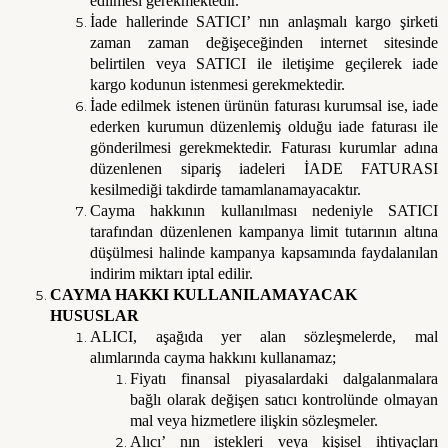
edilmesi gerekmektedir.
İade hallerinde SATICI’ nın anlaşmalı kargo şirketi
zaman zaman değişeceğinden internet sitesinde
belirtilen veya SATICI ile iletişime geçilerek iade
kargo kodunun istenmesi gerekmektedir.
İade edilmek istenen ürünün faturası kurumsal ise, iade
ederken kurumun düzenlemiş olduğu iade faturası ile
gönderilmesi gerekmektedir. Faturası kurumlar adına
düzenlenen sipariş iadeleri İADE FATURASI
kesilmediği takdirde tamamlanamayacaktır.
Cayma hakkının kullanılması nedeniyle SATICI
tarafından düzenlenen kampanya limit tutarının altına
düşülmesi halinde kampanya kapsamında faydalanılan
indirim miktarı iptal edilir.
CAYMA HAKKI KULLANILAMAYACAK
HUSUSLAR
ALICI, aşağıda yer alan sözleşmelerde, mal
alımlarında cayma hakkını kullanamaz;
Fiyatı finansal piyasalardaki dalgalanmalara
bağlı olarak değişen satıcı kontrolünde olmayan
mal veya hizmetlere ilişkin sözleşmeler.
Alıcı’ nın istekleri veya kişisel ihtiyaçları