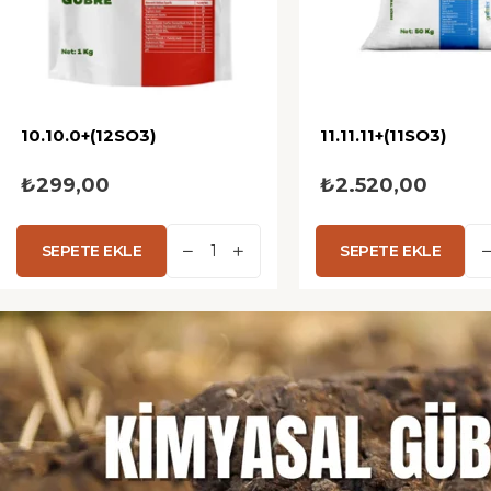
10.10.0+(12SO3)
11.11.11+(11SO3)
₺299,00
₺2.520,00
SEPETE EKLE
SEPETE EKLE