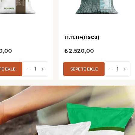
11.11.11+(11SO3)
0,00
₺2.520,00
TE EKLE
SEPETE EKLE