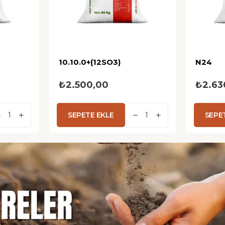
10.10.0+(12SO3)
N24
₺2.500,00
₺2.63
SEPETE EKLE
SEPE