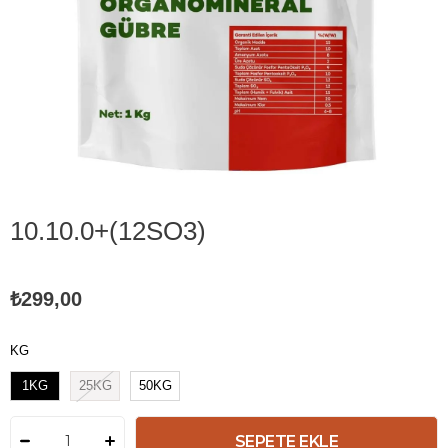
10.10.0+(12SO3)
₺299,00
KG
1KG
25KG
50KG