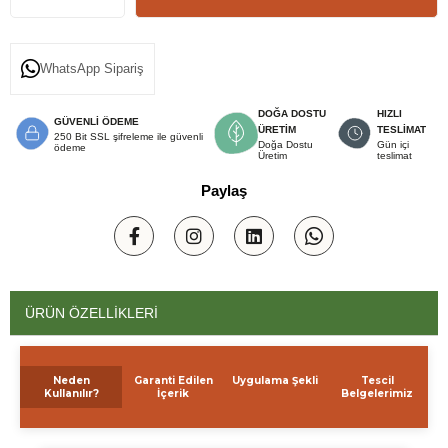
WhatsApp Sipariş
DOĞA DOSTU
HIZLI
GÜVENLİ ÖDEME
ÜRETİM
TESLİMAT
250 Bit SSL şifreleme ile güvenli
Doğa Dostu
Gün içi
ödeme
Üretim
teslimat
Paylaş
ÜRÜN ÖZELLIKLERI
Neden
Garanti Edilen
Uygulama Şekli
Tescil
Kullanılır?
İçerik
Belgelerimiz